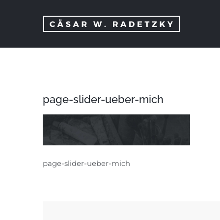
Zum
Inhalt
springen
page-slider-ueber-mich
page-slider-ueber-mich