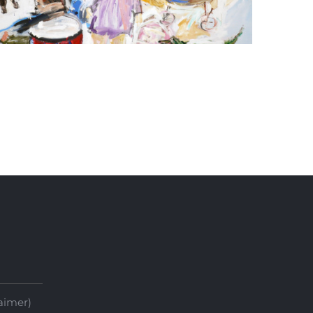
One-way, 2006
aimer)