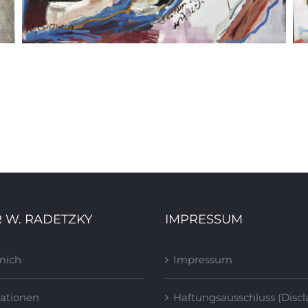
Toys, 2010
 W. RADETZKY
IMPRESSUM
mich
Impressum
ationen
Haftungsausschluss (Discl