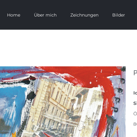
Home
Über mich
Zeichnungen
Bilder
P
I
S
Ö
8