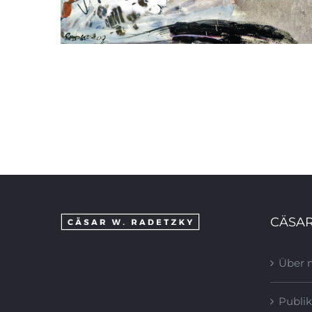
Trinacria VII. (aus dem Stoff einer
geträumten erst noch kommenden
Zeit entnommen), 2009
CÄSAR
Über 
Publik