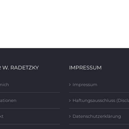
III. Station – Erster Fall – DIE BLAUE
KRONE. 1998-99
 W. RADETZKY
IMPRESSUM
mich
Impressum
ationen
Haftungsausschluss (Discl
kt
Datenschutzerklärung