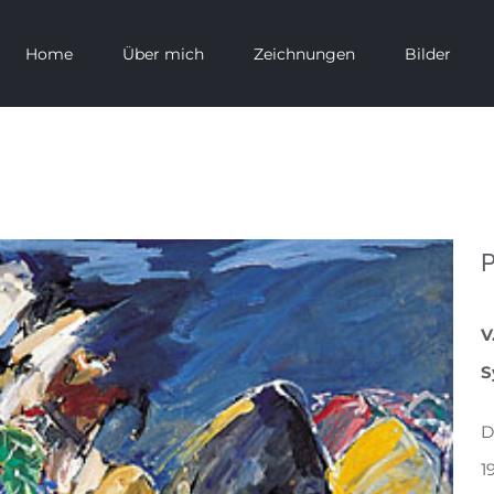
Home
Über mich
Zeichnungen
Bilder
P
V
S
D
1