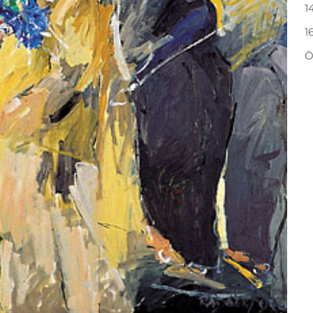
1
1
Ö