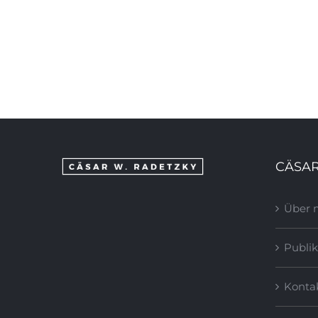
II. Station – Jesus wird mit dem Kreuz
 DIE
beladen – DIE BLAUE KRONE. 1998-
99
CÄSAR
Über 
Publik
Konta